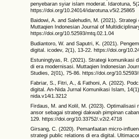
penyebaran syiar islam moderat. Idarotuna, 5(2
https://doi.org/10.24014/idarotuna.v5i2.25865
Baidowi, A. and Salehudin, M. (2021). Strateg
Muttaqien Indonesian Journal of Multidiciplinar
https://doi.org/10.52593/mtq.02.1.04
Budiantoro, W. and Saputri, K. (2021). Pengem
digital. icodev, 2(1), 13-22. https://doi.org/10
Estuningtyas, R. (2021). Strategi komunikasi 
di era modernisasi. Muttaqien Indonesian Journa
Studies, 2(01), 75-86. https://doi.org/10.52593
Fabriar, S., Fitri, A., & Fathoni, A. (2022). Po
digital. An-Nida Jurnal Komunikasi Islam, 14(1)
nida.v14i1.3212
Firdaus, M. and Kolil, M. (2023). Optimalisas
ansor sebagai strategi dakwah pimpinan cabang 
129. https://doi.org/10.33752/.v2i2.4718
Girsang, C. (2020). Pemanfaatan micro-influe
strategi public relations di era digital. Ultim