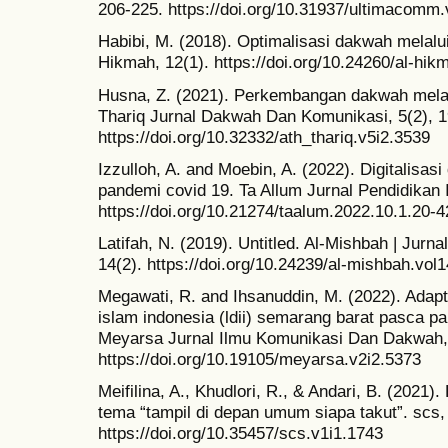
206-225. https://doi.org/10.31937/ultimacomm
Habibi, M. (2018). Optimalisasi dakwah melalui
Hikmah, 12(1). https://doi.org/10.24260/al-hik
Husna, Z. (2021). Perkembangan dakwah melalu
Thariq Jurnal Dakwah Dan Komunikasi, 5(2), 1
https://doi.org/10.32332/ath_thariq.v5i2.3539
Izzulloh, A. and Moebin, A. (2022). Digitalisa
pandemi covid 19. Ta Allum Jurnal Pendidikan I
https://doi.org/10.21274/taalum.2022.10.1.20-4
Latifah, N. (2019). Untitled. Al-Mishbah | Jur
14(2). https://doi.org/10.24239/al-mishbah.vol1
Megawati, R. and Ihsanuddin, M. (2022). Adap
islam indonesia (ldii) semarang barat pasca p
Meyarsa Jurnal Ilmu Komunikasi Dan Dakwah, 
https://doi.org/10.19105/meyarsa.v2i2.5373
Meifilina, A., Khudlori, R., & Andari, B. (2021)
tema “tampil di depan umum siapa takut”. scs, 
https://doi.org/10.35457/scs.v1i1.1743