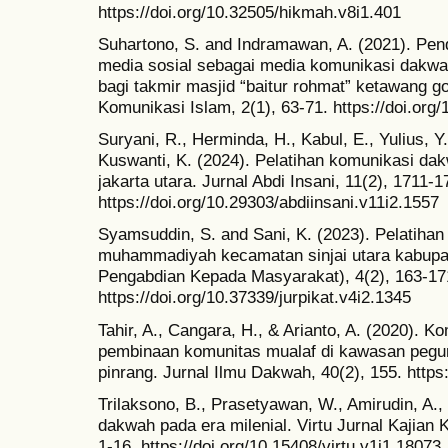
https://doi.org/10.32505/hikmah.v8i1.401
Suhartono, S. and Indramawan, A. (2021). Pe
media sosial sebagai media komunikasi dakw
bagi takmir masjid “baitur rohmat” ketawang g
Komunikasi Islam, 2(1), 63-71. https://doi.org/
Suryani, R., Herminda, H., Kabul, E., Yulius, 
Kuswanti, K. (2024). Pelatihan komunikasi dak
jakarta utara. Jurnal Abdi Insani, 11(2), 1711-1
https://doi.org/10.29303/abdiinsani.v11i2.1557
Syamsuddin, S. and Sani, K. (2023). Pelatiha
muhammadiyah kecamatan sinjai utara kabupate
Pengabdian Kepada Masyarakat), 4(2), 163-17
https://doi.org/10.37339/jurpikat.v4i2.1345
Tahir, A., Cangara, H., & Arianto, A. (2020). 
pembinaan komunitas mualaf di kawasan peg
pinrang. Jurnal Ilmu Dakwah, 40(2), 155. https:
Trilaksono, B., Prasetyawan, W., Amirudin, A.,
dakwah pada era milenial. Virtu Jurnal Kajian
1-16. https://doi.org/10.15408/virtu.v1i1.18073