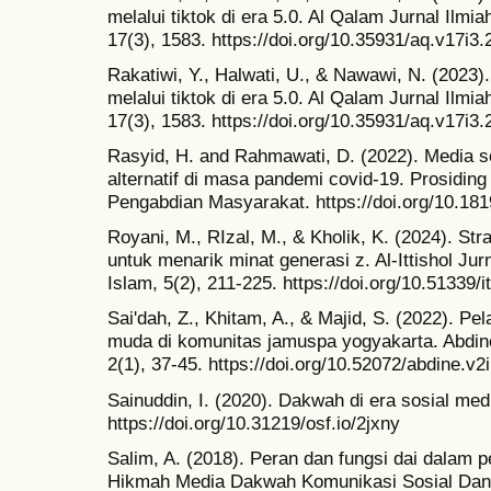
melalui tiktok di era 5.0. Al Qalam Jurnal I
17(3), 1583. https://doi.org/10.35931/aq.v17i3.
Rakatiwi, Y., Halwati, U., & Nawawi, N. (2023).
melalui tiktok di era 5.0. Al Qalam Jurnal I
17(3), 1583. https://doi.org/10.35931/aq.v17i3.
Rasyid, H. and Rahmawati, D. (2022). Media 
alternatif di masa pandemi covid-19. Prosidin
Pengabdian Masyarakat. https://doi.org/10.18
Royani, M., RIzal, M., & Kholik, K. (2024). St
untuk menarik minat generasi z. Al-Ittishol J
Islam, 5(2), 211-225. https://doi.org/10.51339/i
Sai'dah, Z., Khitam, A., & Majid, S. (2022). Pel
muda di komunitas jamuspa yogyakarta. Abdin
2(1), 37-45. https://doi.org/10.52072/abdine.v2
Sainuddin, I. (2020). Dakwah di era sosial medi
https://doi.org/10.31219/osf.io/2jxny
Salim, A. (2018). Peran dan fungsi dai dalam p
Hikmah Media Dakwah Komunikasi Sosial Dan