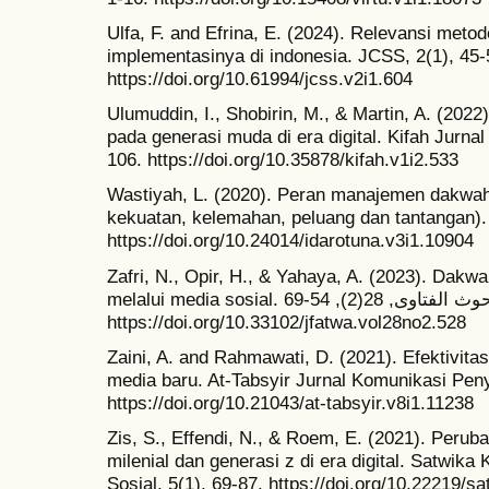
Ulfa, F. and Efrina, E. (2024). Relevansi me
implementasinya di indonesia. JCSS, 2(1), 45-
https://doi.org/10.61994/jcss.v2i1.604
Ulumuddin, I., Shobirin, M., & Martin, A. (20
pada generasi muda di era digital. Kifah Jurna
106. https://doi.org/10.35878/kifah.v1i2.533
Wastiyah, L. (2020). Peran manajemen dakwah 
kekuatan, kelemahan, peluang dan tantangan). 
https://doi.org/10.24014/idarotuna.v3i1.10904
Zafri, N., Opir, H., & Yahaya, A. (2023). Dakwa
melalui media sosial. مجلة إدارة و بحوث الفتاوى, 28(2), 54-69.
https://doi.org/10.33102/jfatwa.vol28no2.528
Zaini, A. and Rahmawati, D. (2021). Efektivita
media baru. At-Tabsyir Jurnal Komunikasi Peny
https://doi.org/10.21043/at-tabsyir.v8i1.11238
Zis, S., Effendi, N., & Roem, E. (2021). Perub
milenial dan generasi z di era digital. Satwik
Sosial, 5(1), 69-87. https://doi.org/10.22219/s