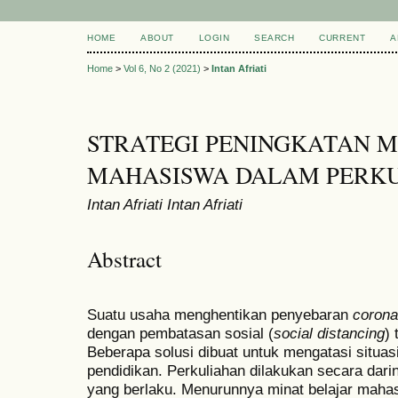
HOME
ABOUT
LOGIN
SEARCH
CURRENT
A
Home
>
Vol 6, No 2 (2021)
>
Intan Afriati
STRATEGI PENINGKATAN M
MAHASISWA DALAM PERKU
Intan Afriati Intan Afriati
Abstract
Suatu usaha menghentikan penyebaran
corona
dengan pembatasan sosial (
social distancing
)
Beberapa solusi dibuat untuk mengatasi situas
pendidikan. Perkuliahan dilakukan secara darin
yang berlaku. Menurunnya minat belajar mahas