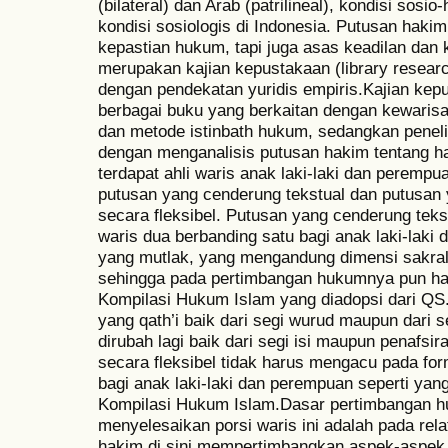
(bilateral) dan Arab (patrilineal), kondisi sosi
kondisi sosiologis di Indonesia. Putusan hak
kepastian hukum, tapi juga asas keadilan dan 
merupakan kajian kepustakaan (library researc
dengan pendekatan yuridis empiris.Kajian kep
berbagai buku yang berkaitan dengan kewaris
dan metode istinbath hukum, sedangkan penelit
dengan menganalisis putusan hakim tentang ha
terdapat ahli waris anak laki-laki dan peremp
putusan yang cenderung tekstual dan putusan
secara fleksibel. Putusan yang cenderung teks
waris dua berbanding satu bagi anak laki-laki
yang mutlak, yang mengandung dimensi sakral
sehingga pada pertimbangan hukumnya pun har
Kompilasi Hukum Islam yang diadopsi dari QS.
yang qath’i baik dari segi wurud maupun dari s
dirubah lagi baik dari segi isi maupun penafs
secara fleksibel tidak harus mengacu pada fo
bagi anak laki-laki dan perempuan seperti yan
Kompilasi Hukum Islam.Dasar pertimbangan h
menyelesaikan porsi waris ini adalah pada rel
hakim di sini mempertimbangkan aspek-aspek 