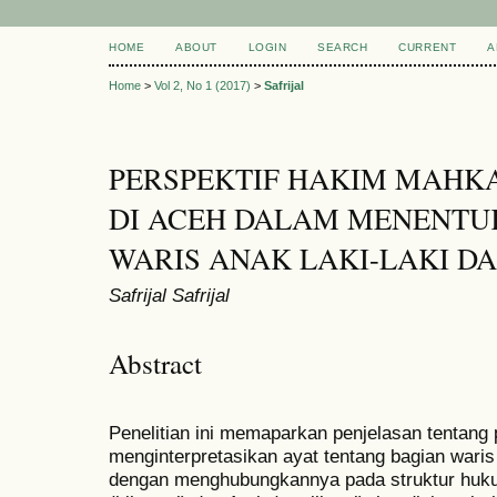
HOME
ABOUT
LOGIN
SEARCH
CURRENT
A
Home
>
Vol 2, No 1 (2017)
>
Safrijal
PERSPEKTIF HAKIM MAHK
DI ACEH DALAM MENENTU
WARIS ANAK LAKI-LAKI D
Safrijal Safrijal
Abstract
Penelitian ini memaparkan penjelasan tentan
menginterpretasikan ayat tentang bagian waris
dengan menghubungkannya pada struktur huku