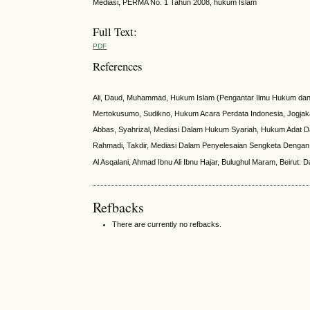
Mediasi, PERMA No. 1 Tahun 2008, hukum Islam
Full Text:
PDF
References
Ali, Daud, Muhammad, Hukum Islam (Pengantar Ilmu Hukum dan T
Mertokusumo, Sudikno, Hukum Acara Perdata Indonesia, Jogjakar
Abbas, Syahrizal, Mediasi Dalam Hukum Syariah, Hukum Adat D
Rahmadi, Takdir, Mediasi Dalam Penyelesaian Sengketa Dengan 
Al Asqalani, Ahmad Ibnu Ali Ibnu Hajar, Bulughul Maram, Beirut: Dar
Refbacks
There are currently no refbacks.