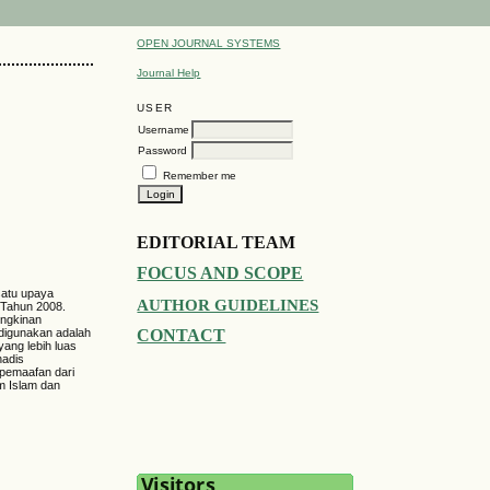
OPEN JOURNAL SYSTEMS
Journal Help
USER
Username
Password
Remember me
EDITORIAL TEAM
FOCUS AND SCOPE
satu upaya
AUTHOR GUIDELINES
 Tahun 2008.
ungkinan
 digunakan adalah
CONTACT
yang lebih luas
hadis
pemaafan dari
um Islam dan