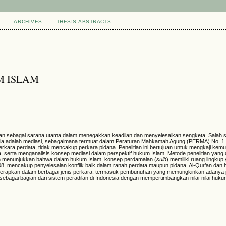
ARCHIVES
THESIS ABSTRACTS
M ISLAM
an sebagai sarana utama dalam menegakkan keadilan dan menyelesaikan sengketa. Salah 
sia adalah mediasi, sebagaimana termuat dalam Peraturan Mahkamah Agung (PERMA) No. 1
rkara perdata, tidak mencakup perkara pidana. Penelitian ini bertujuan untuk mengkaji kem
a, serta menganalisis konsep mediasi dalam perspektif hukum Islam. Metode penelitian yang
ajian menunjukkan bahwa dalam hukum Islam, konsep perdamaian (
ṣ
ul
ḥ
) memiliki ruang lingkup 
 mencakup penyelesaian konflik baik dalam ranah perdata maupun pidana. Al-Qur’an dan 
iterapkan dalam berbagai jenis perkara, termasuk pembunuhan yang memungkinkan adanya 
n sebagai bagian dari sistem peradilan di Indonesia dengan mempertimbangkan nilai-nilai huk