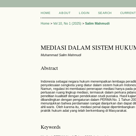
HOME
ABOUT
LOGIN
SEARCH
CURRENT
Home
>
Vol 10, No 1 (2025)
>
Salim Mahmudi
MEDIASI DALAM SISTEM HUKU
Muhammad Salim Mahmudi
Abstract
Indonesia sebagai negara hukum menempatkan lembaga peradil
penyelesaian sengketa yang diatur dalam sistem hukum Indone
Namun, regulasi ini membatasi penerapan mediasi hanya pada pe
perluasan ruang lingkup mediasi, termasuk dalam perkara pidan
penelitian kualitatif dengan pendekatan studi pustaka. Hasil k
dibandingkan dengan pengaturan dalam PERMA No. 1 Tahun 2008,
menunjukkan bahwa perdamaian sangat dianjurkan dan dapat d
ahli waris. Oleh karena itu, mediasi penal dapat dipertimbangka
praktik hukum adat yang telah berkembang di Masyarakat.
Keywords