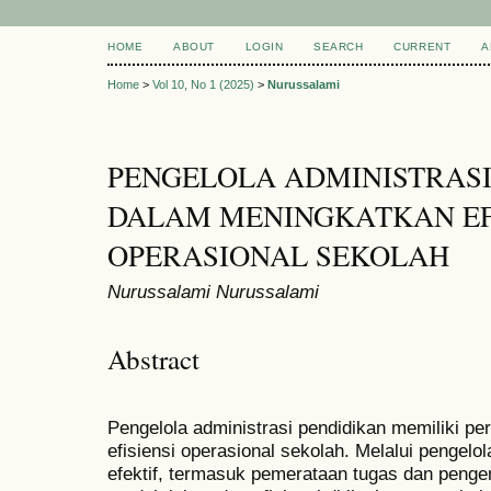
HOME
ABOUT
LOGIN
SEARCH
CURRENT
A
Home
>
Vol 10, No 1 (2025)
>
Nurussalami
PENGELOLA ADMINISTRASI
DALAM MENINGKATKAN EF
OPERASIONAL SEKOLAH
Nurussalami Nurussalami
Abstract
Pengelola administrasi pendidikan memiliki pe
efisiensi operasional sekolah. Melalui penge
efektif, termasuk pemerataan tugas dan peng